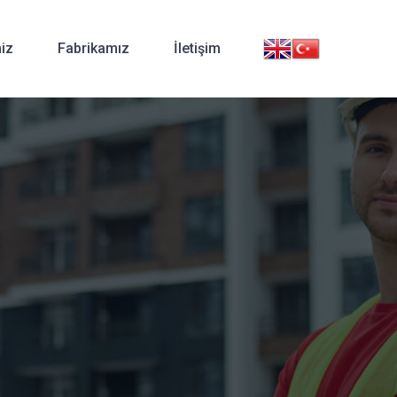
iz
Fabrikamız
İletişim