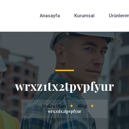
Anasayfa
Kurumsal
Ürünlerim
wrxz1tx2tpvpfyur
Makro Plast
Blog
wrxz1tx2tpvpfyur