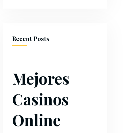
Recent Posts
Mejores
Casinos
Online