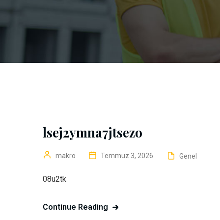
lsej2ymna7jtsezo
makro
Temmuz 3, 2026
Genel
08u2tk
Continue Reading