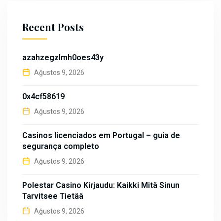
Recent Posts
azahzegzlmh0oes43y
Ağustos 9, 2026
0x4cf58619
Ağustos 9, 2026
Casinos licenciados em Portugal – guia de
segurança completo
Ağustos 9, 2026
Polestar Casino Kirjaudu: Kaikki Mitä Sinun
Tarvitsee Tietää
Ağustos 9, 2026