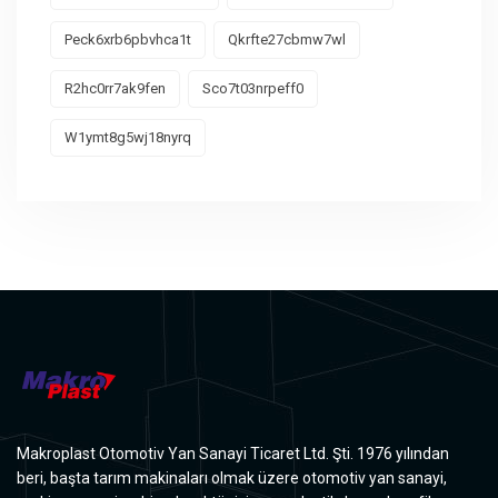
Peck6xrb6pbvhca1t
Qkrfte27cbmw7wl
R2hc0rr7ak9fen
Sco7t03nrpeff0
W1ymt8g5wj18nyrq
Makroplast Otomotiv Yan Sanayi Ticaret Ltd. Şti. 1976 yılından
beri, başta tarım makinaları olmak üzere otomotiv yan sanayi,