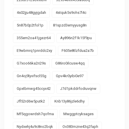
4s02jju48gyjgdah
4stquk5s9ohs7l4c
5n87b0p2tfol1p
81spzd3emyyusg8n
355em2oa41jgezr64
Ay896n2f1k15f9pu
E9wbmrq1pnrddc2xy
F605e8tlzfdua2a7b
G7xoo66ka2ri29s
G86ro0ilcusw4qq
Gn4oj9lyvifscl55g
Gpv4kr0yibi0e97
Gpxtbmwg45ccyx42
J7d1pkddrfodiuvqnw
Jfl52rd6w5putk2
Knb13y86jzle6dhy
Mf5qgowrdsh7qofma
Mwggptcyksages
Nydxehj4u9c8no2bqk
Ov383mzne43q2faph