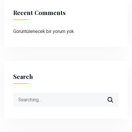
Recent Comments
Görüntülenecek bir yorum yok.
Search
Search
for: