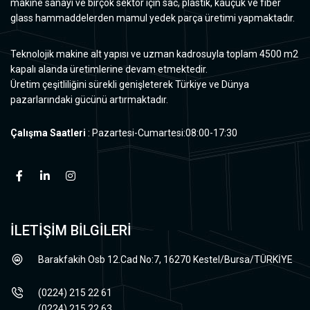
makine sanayi ve birçok sektör için sac, plastik, kauçuk ve fiber
glass hammaddelerden mamul yedek parça üretimi yapmaktadır.
Teknolojik makine alt yapısı ve uzman kadrosuyla toplam 4500 m2
kapalı alanda üretimlerine devam etmektedir.
Üretim çeşitliliğini sürekli genişleterek Türkiye ve Dünya
pazarlarındaki gücünü artırmaktadır.
Çalışma Saatleri
: Pazartesi-Cumartesi:08:00-17:30
İLETİŞİM BİLGİLERİ
Barakfakih Osb 12.Cad No:7, 16270 Kestel/Bursa/TÜRKİYE
(0224) 215 22 61
(0224) 215 22 63