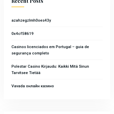
Recent Posts
azahzegzlmh0oes43y
0x4cf58619
Casinos licenciados em Portugal – guia de
segurança completo
Polestar Casino Kirjaudu: Kaikki Mitä Sinun
Tarvitsee Tietää
Vavada онлайн казино