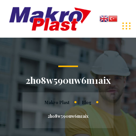
2ho8w590uw6m1aix
Makro Plast
Blog
2ho8w590uw6m1aix