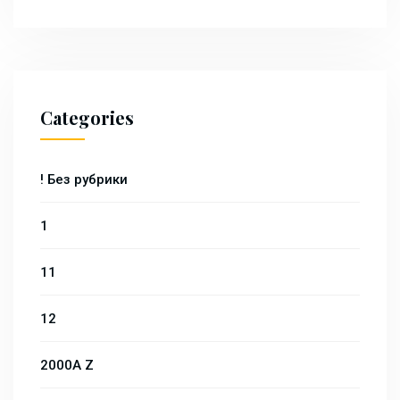
Categories
! Без рубрики
1
11
12
2000A Z