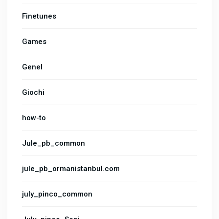
Finetunes
Games
Genel
Giochi
how-to
Jule_pb_common
jule_pb_ormanistanbul.com
july_pinco_common