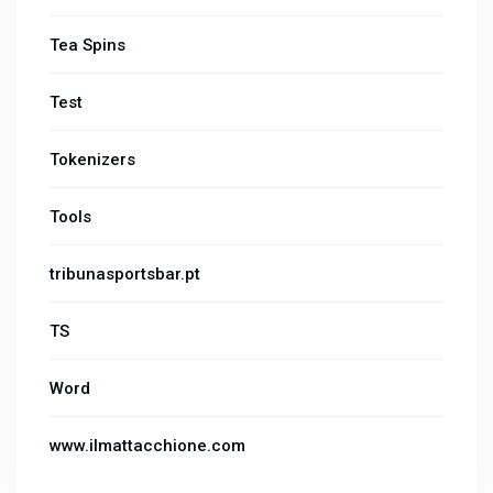
Tea Spins
Test
Tokenizers
Tools
tribunasportsbar.pt
TS
Word
www.ilmattacchione.com