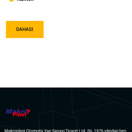
DAHASI
Makroplast Otomotiv Yan Sanayi Ticaret Ltd. Şti. 1976 yılından beri,