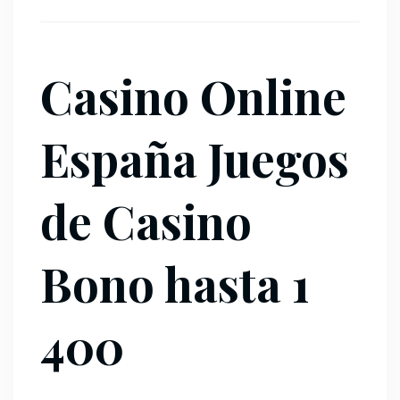
Casino Online
España Juegos
de Casino
Bono hasta 1
400