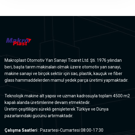
Makroplast Otomotiv Yan Sanayi Ticaret Ltd. Şti. 1976 yılından
beri, başta tarım makinaları olmak üzere otomotiv yan sanayi,
makine sanayi ve birçok sektör için sac, plastik, kauçuk ve fiber
glass hammaddelerden mamul yedek parça üretimi yapmaktadır.
Teknolojik makine alt yapısı ve uzman kadrosuyla toplam 4500 m2
kapalı alanda üretimlerine devam etmektedir.
Üretim çeşitliliğini sürekli genişleterek Türkiye ve Dünya
pazarlarındaki gücünü artırmaktadır.
Çalışma Saatleri
: Pazartesi-Cumartesi:08:00-17:30