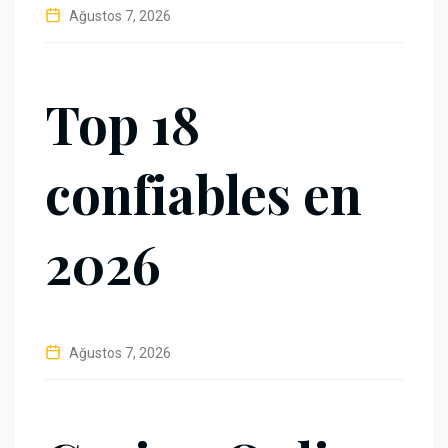
Ağustos 7, 2026
Top 18
confiables en
2026
Ağustos 7, 2026