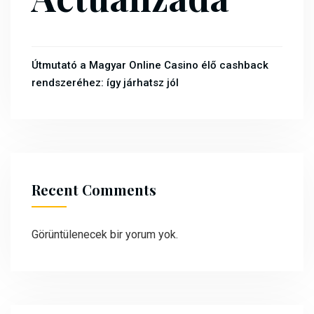
Útmutató a Magyar Online Casino élő cashback
rendszeréhez: így járhatsz jól
Recent Comments
Görüntülenecek bir yorum yok.