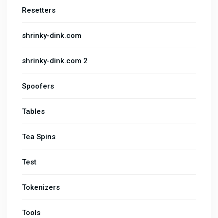
Resetters
shrinky-dink.com
shrinky-dink.com 2
Spoofers
Tables
Tea Spins
Test
Tokenizers
Tools