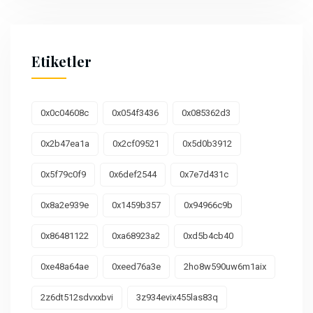
Etiketler
0x0c04608c
0x054f3436
0x085362d3
0x2b47ea1a
0x2cf09521
0x5d0b3912
0x5f79c0f9
0x6def2544
0x7e7d431c
0x8a2e939e
0x1459b357
0x94966c9b
0x86481122
0xa68923a2
0xd5b4cb40
0xe48a64ae
0xeed76a3e
2ho8w590uw6m1aix
2z6dt512sdvxxbvi
3z934evix455las83q