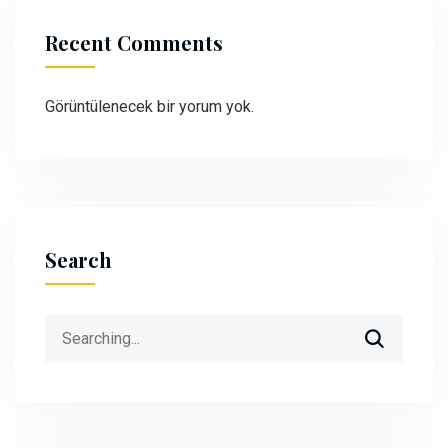
Recent Comments
Görüntülenecek bir yorum yok.
Search
Search
for: