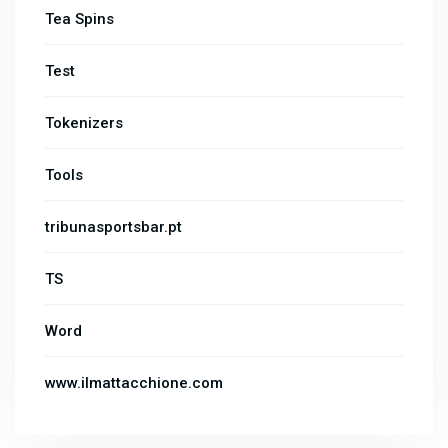
Tea Spins
Test
Tokenizers
Tools
tribunasportsbar.pt
TS
Word
www.ilmattacchione.com