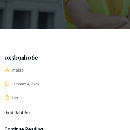
0x5b9ab06c
makro
Temmuz 4, 2026
Genel
0x5b9ab06c
Continue Reading