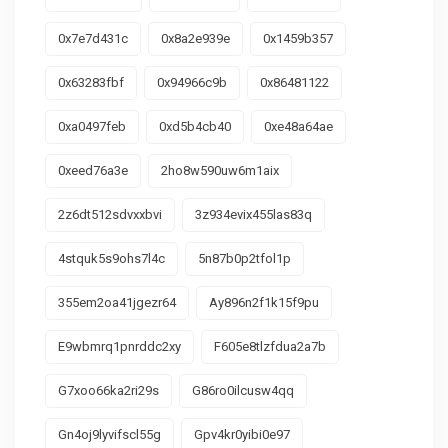
0x7e7d431c
0x8a2e939e
0x1459b357
0x63283fbf
0x94966c9b
0x86481122
0xa0497feb
0xd5b4cb40
0xe48a64ae
0xeed76a3e
2ho8w590uw6m1aix
2z6dt512sdvxxbvi
3z934evix455las83q
4stquk5s9ohs7l4c
5n87b0p2tfol1p
355em2oa41jgezr64
Ay896n2f1k15f9pu
E9wbmrq1pnrddc2xy
F605e8tlzfdua2a7b
G7xoo66ka2ri29s
G86ro0ilcusw4qq
Gn4oj9lyvifscl55g
Gpv4kr0yibi0e97