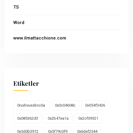
TS
Word
www.ilmattacchione.com
Etiketler
0ruxhvuezkno0a
0x0c04608c
0x054f3436
0x085362d3
0x2b47ea1a
0x2cf09521
0x5d0b3912
0x5f79c0f9
0x6def2544