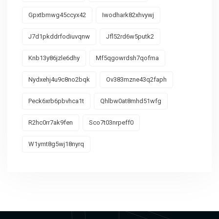
Gpxtbmwg45ccyx42
Iwodhark82xhvywj
J7d1pkddrfodiuvqnw
Jfl52rd6w5putk2
Knb13y86jzle6dhy
Mf5qgowrdsh7qofma
Nydxehj4u9c8no2bqk
Ov383mzne43q2faph
Peck6xrb6pbvhca1t
Qhlbw0at8mhd51wfg
R2hc0rr7ak9fen
Sco7t03nrpeff0
W1ymt8g5wj18nyrq