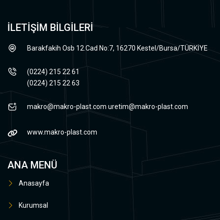
İLETİŞİM BİLGİLERİ
Barakfakih Osb 12.Cad No:7, 16270 Kestel/Bursa/TÜRKİYE
(0224) 215 22 61
(0224) 215 22 63
makro@makro-plast.com
uretim@makro-plast.com
www.makro-plast.com
ANA MENÜ
Anasayfa
Kurumsal