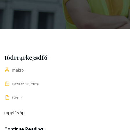
t6drr4rkc3sdf6
makro
Haziran 26, 2026
Genel
mpyt1y6p
Continue Reading