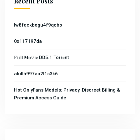
Recent Posts
lw8fqckbogu4f9qcbo
0x117197da
𝐅𝚞𝐥𝐥 𝐌𝐨𝚟𝐢𝐞 DD5.1 Torr𝐞nt
alullb997aa2l1s3k6
Hot OnlyFans Models: Privacy, Discreet Billing &
Premium Access Guide