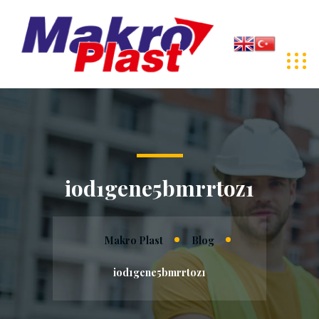
iod1gene5bmrrtoz1
Makro Plast
Blog
iod1gene5bmrrtoz1