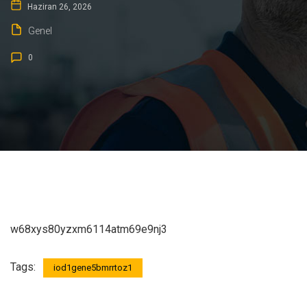
Haziran 26, 2026
Genel
0
w68xys80yzxm6114atm69e9nj3
Tags:
iod1gene5bmrrtoz1