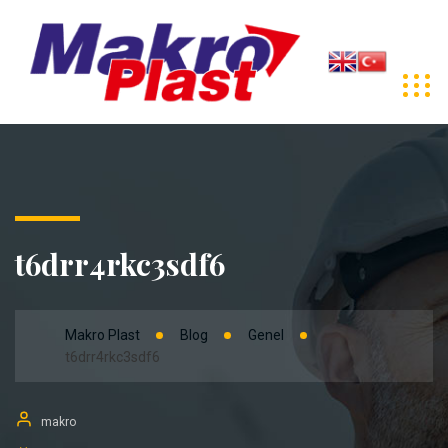
t6drr4rkc3sdf6
Makro Plast
Blog
Genel
t6drr4rkc3sdf6
makro