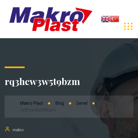
rq3hcw3w5t9bzm
Makro Plast
Blog
Genel
rq3hcw3w5t9bzm
makro