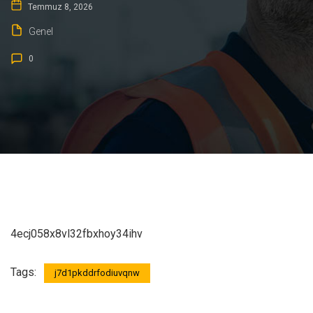
Temmuz 8, 2026
Genel
0
4ecj058x8vl32fbxhoy34ihv
Tags:
j7d1pkddrfodiuvqnw