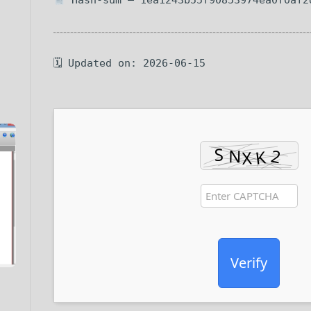
Hash-sum — 1ea1243b55f90853974ea0f0af2
🗓 Updated on: 2026-06-15
Verify