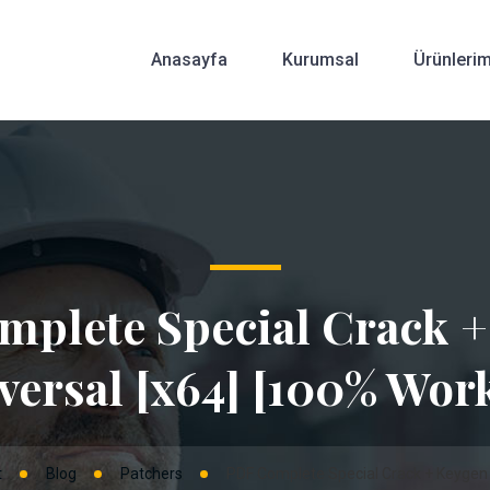
Anasayfa
Kurumsal
Ürünlerim
plete Special Crack 
versal [x64] [100% Wor
t
Blog
Patchers
PDF Complete Special Crack + Keygen 