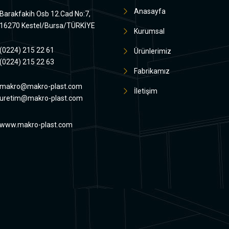
Anasayfa
Barakfakih Osb 12.Cad No:7,
16270 Kestel/Bursa/TÜRKİYE
Kurumsal
(0224) 215 22 61
Ürünlerimiz
(0224) 215 22 63
Fabrikamız
makro@makro-plast.com
İletişim
uretim@makro-plast.com
www.makro-plast.com