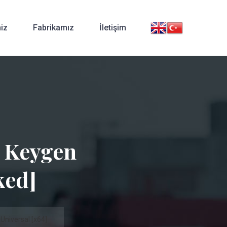
iz
Fabrikamız
İletişim
+ Keygen
ked]
Universal [x64]