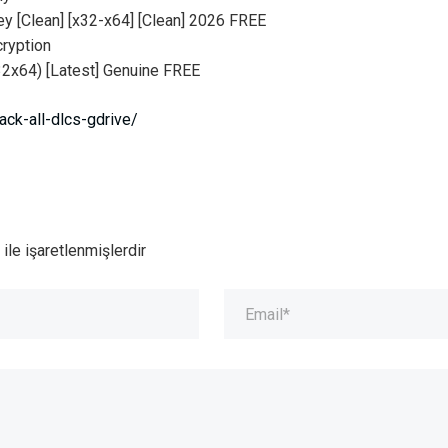
y [Clean] [x32-x64] [Clean] 2026 FREE
cryption
32x64) [Latest] Genuine FREE
ack-all-dlcs-gdrive/
ile işaretlenmişlerdir