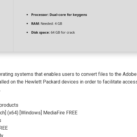
Processor:
Dual-core for keygens
RAM:
Needed: 4 GB
Disk space:
64 GB for crack
erating systems that enables users to convert files to the Adob
led on the Hewlett Packard devices in order to facilitate access 
.
 products
tch] (x64) [Windows] MediaFire FREE
s
FREE
ly