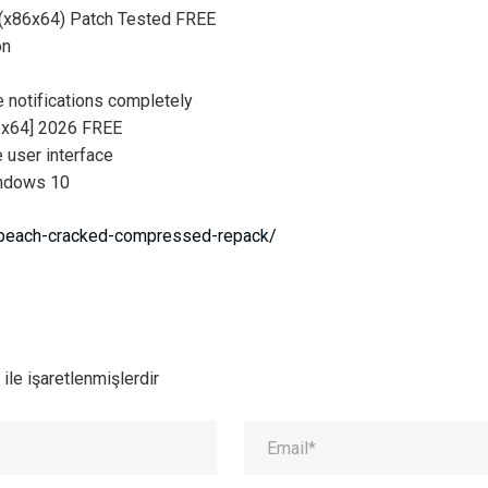
(x86x64) Patch Tested FREE
on
e notifications completely
6x64] 2026 FREE
e user interface
indows 10
e-beach-cracked-compressed-repack/
ile işaretlenmişlerdir