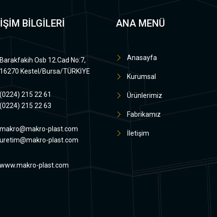
İŞİM BİLGİLERİ
ANA MENÜ
Anasayfa
Barakfakih Osb 12.Cad No:7,
16270 Kestel/Bursa/TÜRKİYE
Kurumsal
(0224) 215 22 61
Ürünlerimiz
(0224) 215 22 63
Fabrikamız
makro@makro-plast.com
İletişim
uretim@makro-plast.com
www.makro-plast.com