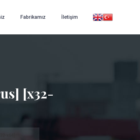
iz
Fabrikamız
İletişim
us] [x32-
x32-x64]