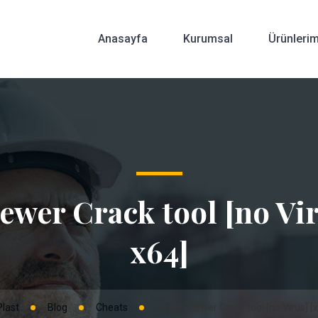
Anasayfa
Kurumsal
Ürünlerim
wer Crack tool [no Vir
x64]
last
Blog
Cheats
MyLanViewer Crack tool [no Virus] [