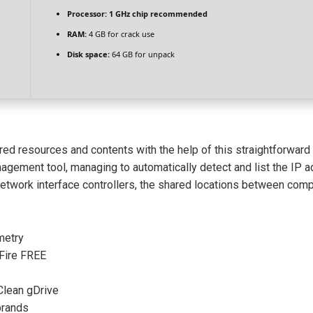
Processor:
1 GHz chip recommended
RAM:
4 GB for crack use
Disk space:
64 GB for unpack
ed resources and contents with the help of this straightforward
nagement tool, managing to automatically detect and list the IP
etwork interface controllers, the shared locations between comp
metry
Fire FREE
Clean gDrive
 brands