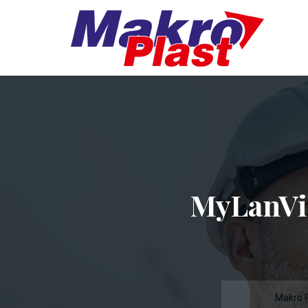
MyLanVie
Makro P