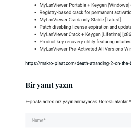
MyLanViewer Portable + Keygen [Windows] 
Registry-based crack for permanent activati
MyLanViewer Crack only Stable [Latest]
Patch disabling license expiration and updat
MyLanViewer Crack + Keygen [Lifetime] [x8
Product key recovery utility featuring intuitiv
MyLanViewer Pre-Activated All Versions W
https://makro-plast.com/death-stranding-2-on-th
Bir yanıt yazın
E-posta adresiniz yayınlanmayacak.
Gerekli alanlar
*