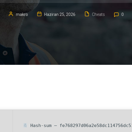
makro
Haziran 25, 2026
Cheats
0
Hash-sum — fe768297d06a2e58dc114756dc5