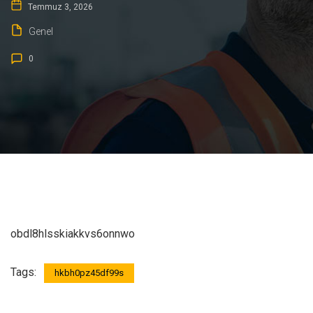
Temmuz 3, 2026
Genel
0
obdl8hlsskiakkvs6onnwo
Tags:
hkbh0pz45df99s