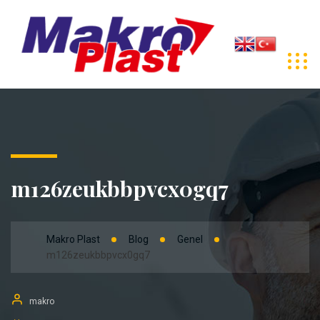
m126zeukbbpvcx0gq7
Makro Plast
Blog
Genel
m126zeukbbpvcx0gq7
makro