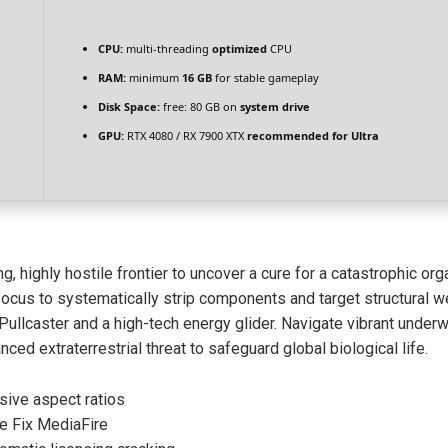
CPU:
multi-threading
optimized
CPU
RAM:
minimum
16 GB
for stable gameplay
Disk Space:
free: 80 GB on
system drive
GPU:
RTX 4080 / RX 7900 XTX
recommended for Ultra
, highly hostile frontier to uncover a cure for a catastrophic orga
 focus to systematically strip components and target structural w
 Pullcaster and a high-tech energy glider. Navigate vibrant under
nced extraterrestrial threat to safeguard global biological life.
sive aspect ratios
e Fix MediaFire