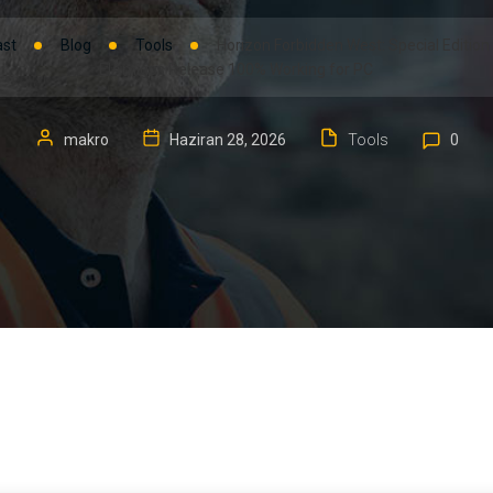
ast
Blog
Tools
Horizon Forbidden West: Special Edition
ElAmigos Release 100% Working for PC
makro
Haziran 28, 2026
Tools
0