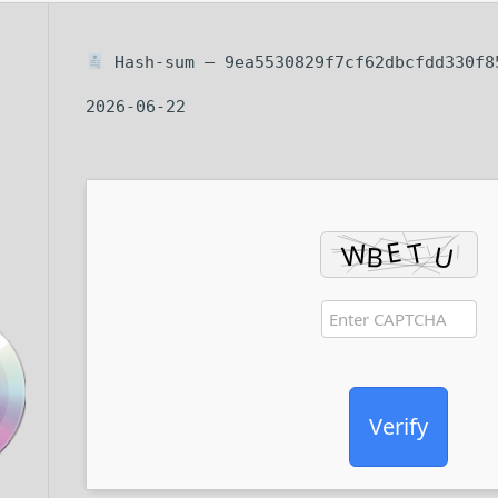
Hash-sum — 9ea5530829f7cf62dbcfdd330f85
2026-06-22
Verify