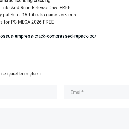
tomatic licensing cracking
ll Unlocked Rune Release Qiwi FREE
y patch for 16-bit retro game versions
eys for PC MEGA 2026 FREE
colossus-empress-crack-compressed-repack-pc/
ile işaretlenmişlerdir