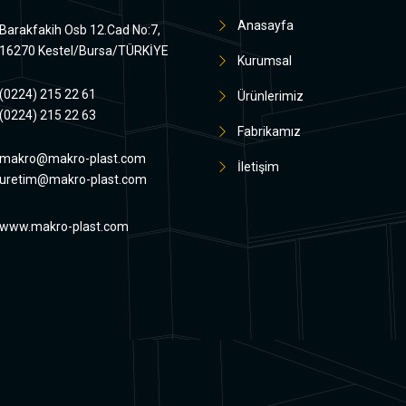
Anasayfa
Barakfakih Osb 12.Cad No:7,
16270 Kestel/Bursa/TÜRKİYE
Kurumsal
(0224) 215 22 61
Ürünlerimiz
(0224) 215 22 63
Fabrikamız
makro@makro-plast.com
İletişim
uretim@makro-plast.com
www.makro-plast.com