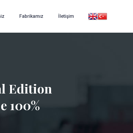
iz
Fabrikamız
İletişim
l Edition
se 100%