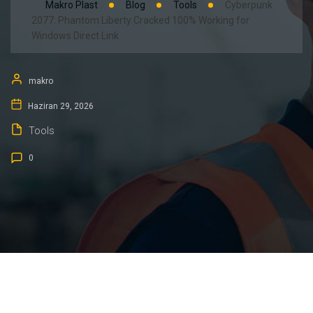
Makro Plast
Blog
Tools
Cyberpunk
2077: Phantom Liberty Cracked 100% Working for
Windows Direct Link
makro
Haziran 29, 2026
Tools
0