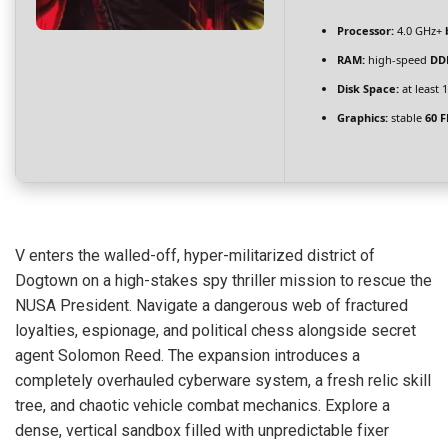
Processor:
4.0 GHz+
RAM:
high-speed
DD
Disk Space:
at least 
Graphics:
stable
60 F
V enters the walled-off, hyper-militarized district of
Dogtown on a high-stakes spy thriller mission to rescue the
NUSA President. Navigate a dangerous web of fractured
loyalties, espionage, and political chess alongside secret
agent Solomon Reed. The expansion introduces a
completely overhauled cyberware system, a fresh relic skill
tree, and chaotic vehicle combat mechanics. Explore a
dense, vertical sandbox filled with unpredictable fixer