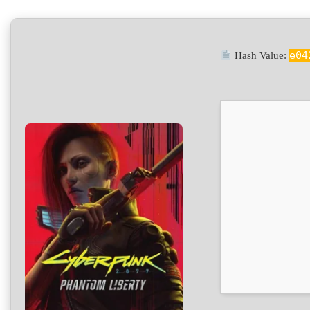
e04
Hash Value: