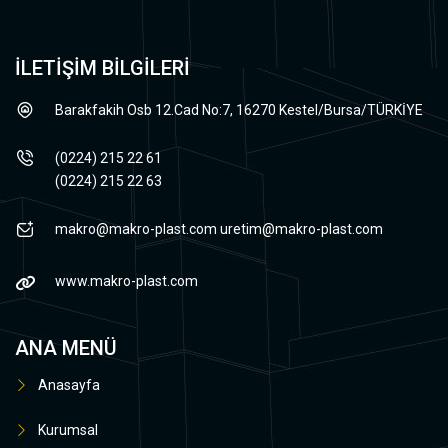
İLETİŞİM BİLGİLERİ
Barakfakih Osb 12.Cad No:7, 16270 Kestel/Bursa/TÜRKİYE
(0224) 215 22 61
(0224) 215 22 63
makro@makro-plast.com
uretim@makro-plast.com
www.makro-plast.com
ANA MENÜ
Anasayfa
Kurumsal