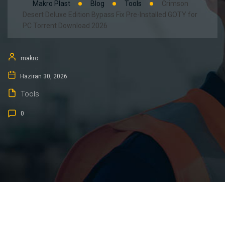
Makro Plast
Blog
Tools
Crimson
Desert Deluxe Edition Bypass Fix Pre-Installed GOTY for
PC Torrent Download 2026
makro
Haziran 30, 2026
Tools
0