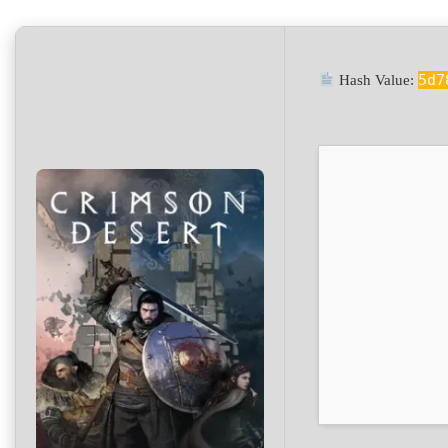
5d7
Hash Value: