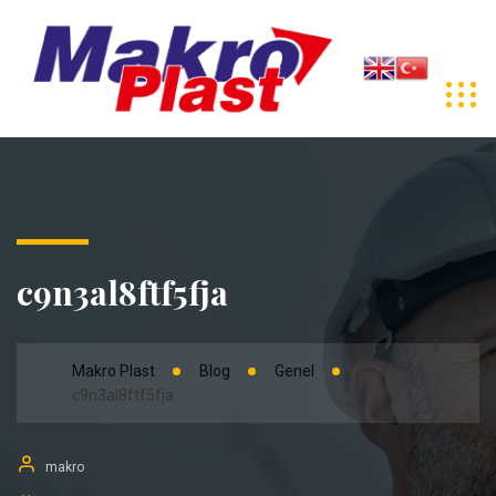
c9n3al8ftf5fja
Makro Plast
Blog
Genel
c9n3al8ftf5fja
makro