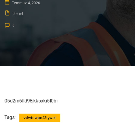
Temmuz 4, 2026
Genel
0
05d2m6lld98jkksxki5l0bi
Tags:
vvlwtowpn43tywei