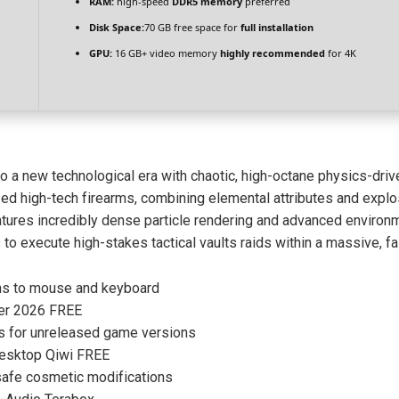
RAM:
high-speed
DDR5 memory
preferred
Disk Space:
70 GB free space for
full installation
GPU:
16 GB+ video memory
highly recommended
for 4K
to a new technological era with chaotic, high-octane physics-dri
ed high-tech firearms, combining elemental attributes and explos
atures incredibly dense particle rendering and advanced environme
o execute high-stakes tactical vaults raids within a massive, fa
ons to mouse and keyboard
er 2026 FREE
ss for unreleased game versions
Desktop Qiwi FREE
 safe cosmetic modifications