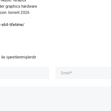
-Audio Terabox
lder graphics hardware
ion .torrent 2026
-x64-lifetime/
ile işaretlenmişlerdir