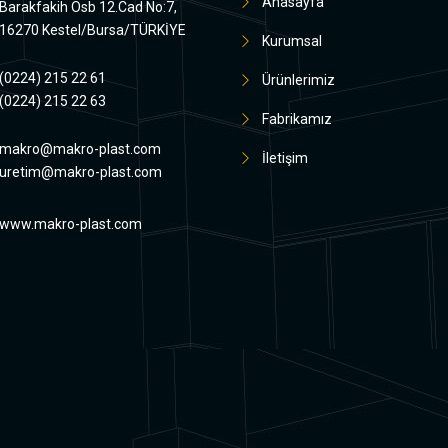
Anasayfa
Barakfakih Osb 12.Cad No:7,
16270 Kestel/Bursa/TÜRKİYE
Kurumsal
(0224) 215 22 61
Ürünlerimiz
(0224) 215 22 63
Fabrikamız
makro@makro-plast.com
İletişim
uretim@makro-plast.com
www.makro-plast.com