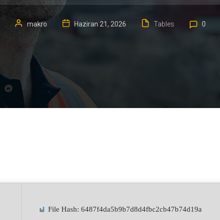
makro
Haziran 21, 2026
Tables
0
File Hash: 6487f4da5b9b7d8d4fbc2cb47b74d19a