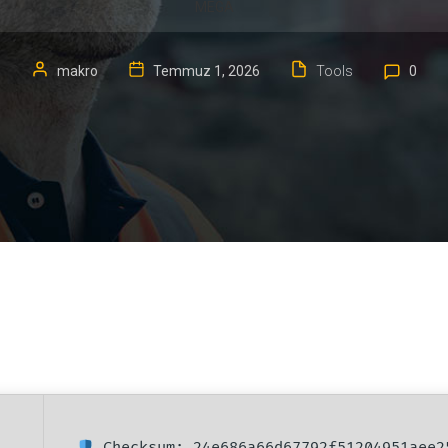
MEGA
makro
Temmuz 1, 2026
Tools
0
Checksum: 24e686a66d67792f51204951aee