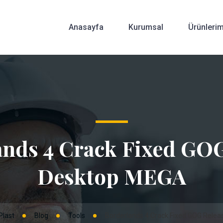
Anasayfa
Kurumsal
Ürünlerim
ands 4 Crack Fixed GOG
Desktop MEGA
Plast
Blog
Tools
Borderlands 4 Crack Fixed GOG Relea