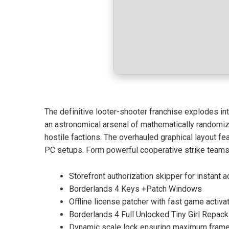
The definitive looter-shooter franchise explodes in
an astronomical arsenal of mathematically randomiz
hostile factions. The overhauled graphical layout fe
PC setups. Form powerful cooperative strike teams t
Storefront authorization skipper for instant
Borderlands 4 Keys +Patch Windows
Offline license patcher with fast game activ
Borderlands 4 Full Unlocked Tiny Girl Repac
Dynamic scale lock ensuring maximum frame 