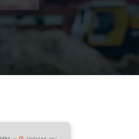
25f81 —
Updated on: