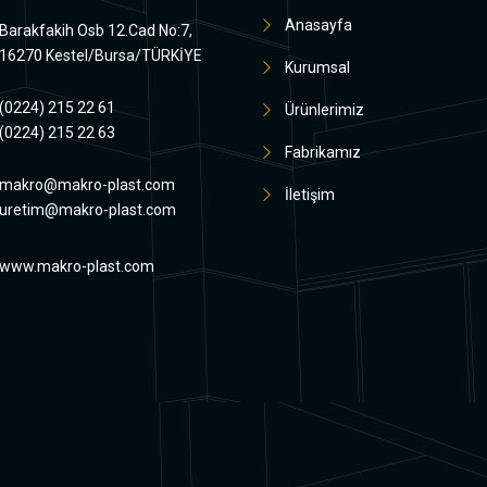
Anasayfa
Barakfakih Osb 12.Cad No:7,
16270 Kestel/Bursa/TÜRKİYE
Kurumsal
(0224) 215 22 61
Ürünlerimiz
(0224) 215 22 63
Fabrikamız
makro@makro-plast.com
İletişim
uretim@makro-plast.com
www.makro-plast.com