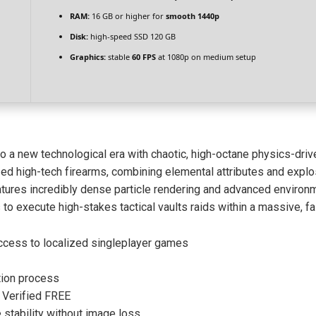
RAM:
16 GB or higher for
smooth 1440p
Disk:
high-speed SSD 120 GB
Graphics:
stable
60 FPS
at 1080p on medium setup
to a new technological era with chaotic, high-octane physics-dri
ed high-tech firearms, combining elemental attributes and explos
atures incredibly dense particle rendering and advanced environme
o execute high-stakes tactical vaults raids within a massive, fa
 access to localized singleplayer games
ation process
k Verified FREE
stability without image loss