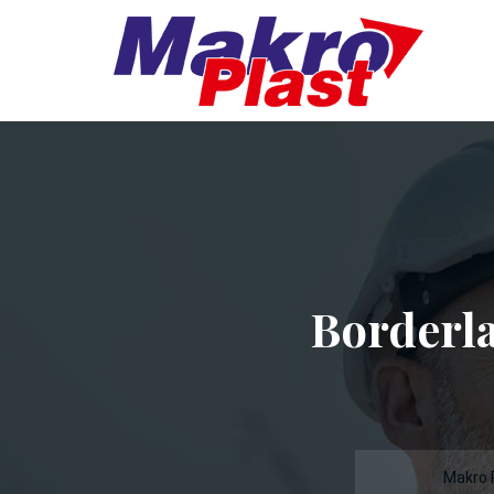
Borderl
Makro 