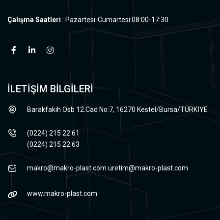
Çalışma Saatleri
: Pazartesi-Cumartesi:08:00-17:30
İLETİŞİM BİLGİLERİ
Barakfakih Osb 12.Cad No:7, 16270 Kestel/Bursa/TÜRKİYE
(0224) 215 22 61
(0224) 215 22 63
makro@makro-plast.com
uretim@makro-plast.com
www.makro-plast.com