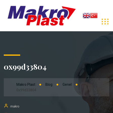
0x99d33804
Makro Plast
Blog
Genel
0x99d33804
makro