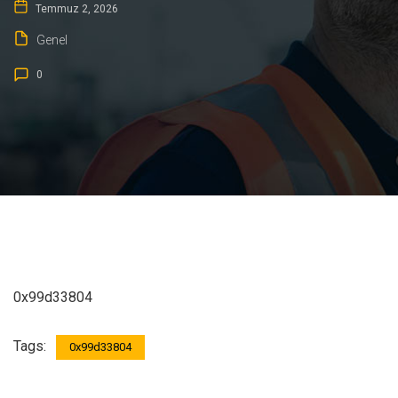
Temmuz 2, 2026
Genel
0
0x99d33804
Tags:
0x99d33804