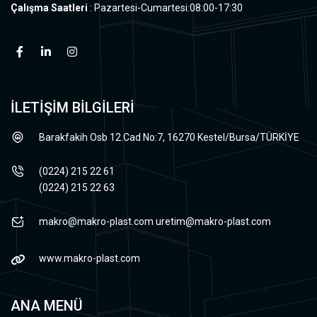
Çalışma Saatleri
: Pazartesi-Cumartesi:08:00-17:30
İLETİŞİM BİLGİLERİ
Barakfakih Osb 12.Cad No:7, 16270 Kestel/Bursa/TÜRKİYE
(0224) 215 22 61
(0224) 215 22 63
makro@makro-plast.com
uretim@makro-plast.com
www.makro-plast.com
ANA MENÜ