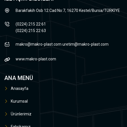
Barakfakih Osb 12.Cad No:7, 16270 Kestel/Bursa/TÜRKİYE
(0224) 215 22 61
(0224) 215 22 63
makro@makro-plast.com
uretim@makro-plast.com
www.makro-plast.com
ANA MENÜ
Anasayfa
Kurumsal
Ürünlerimiz
Fabrikamız