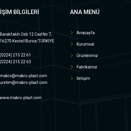
İŞİM BİLGİLERİ
ANA MENÜ
Anasayfa
Barakfakih Osb 12.Cad No:7,
16270 Kestel/Bursa/TÜRKİYE
Kurumsal
(0224) 215 22 61
Ürünlerimiz
(0224) 215 22 63
Fabrikamız
makro@makro-plast.com
İletişim
uretim@makro-plast.com
www.makro-plast.com