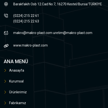
Barakfakih Osb 12.Cad No:7, 16270 Kestel/Bursa/TÜRKİYE
(0224) 215 22 61
(0224) 215 22 63
makro@makro-plast.com
uretim@makro-plast.com
www.makro-plast.com
ANA MENÜ
Anasayfa
Kurumsal
Ürünlerimiz
Fabrikamız