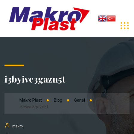
i3byivc3gazn5t
Makro Plast
Blog
Genel
i3byivc3gazn5t
makro