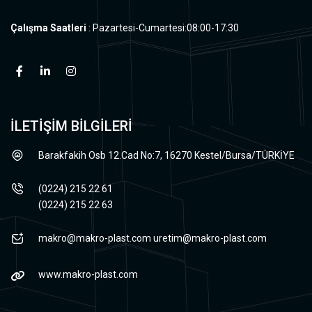
Çalışma Saatleri
: Pazartesi-Cumartesi:08:00-17:30
İLETİŞİM BİLGİLERİ
Barakfakih Osb 12.Cad No:7, 16270 Kestel/Bursa/TÜRKİYE
(0224) 215 22 61
(0224) 215 22 63
makro@makro-plast.com
uretim@makro-plast.com
www.makro-plast.com