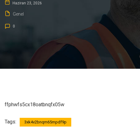
Haziran 23, 2026
Genel
0
ffphwfs5cx18oatbnqfx05w
Tags:
3xk4v2bnqm65mpdf9p